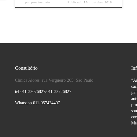
por
proctoadmin
Publicado
14th outubro 2018
Consultório
In
Clinica Alores, rua Vergueiro 265, São Paulo
“As
car
tel 011-32076827/011-32726827
jam
aut
Whatsapp 011-957424407
pro
som
con
Med