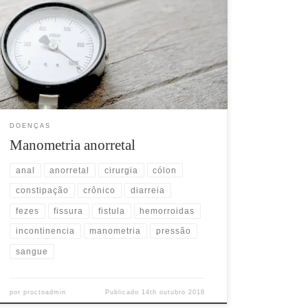
Samaritano de São Paulo. Agende agora seu exame O
que é a manometria anorretal? A manometria anorretal
é um teste realizado para avaliar pacientes com
constipação, incontinência fecal e outros distúrbios dos
órgãos do assoalho pélvico. Este teste mede as pressões
[…]
DOENÇAS
Manometria anorretal
anal
anorretal
cirurgia
cólon
constipação
crônico
diarreia
fezes
fissura
fistula
hemorroidas
incontinencia
manometria
pressão
sangue
por
proctoadmin
Publicado
14th outubro 2018