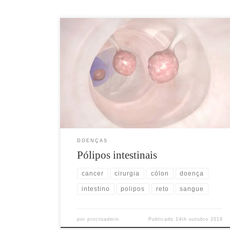
O que são? O pólipo intestinal é uma alteração causada
pelo crescimento anormal da mucosa do intestino
grosso (cólon e reto). É uma das condições mais
comuns que afeta o intestino, ocorrendo em 15 a 20%
da população. Alguns são baixos e planos, outros são
altos e se assemelham a […]
DOENÇAS
Pólipos intestinais
cancer
cirurgia
cólon
doença
intestino
polipos
reto
sangue
por
proctoadmin
Publicado
14th outubro 2018