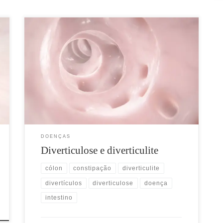
Definição Divertículos são pequenas saculações
(pequenos sacos) que surgem na parede do intestino
grosso podendo atingi-lo como um todo,
principalmente o lado esquerdo em um segmento
chamado sigmoide. O divertículo é formado por uma
camada interna chamada mucosa e outra externa
chamada serosa, ambas muito finas e próximas aos
vasos […]
DOENÇAS
Diverticulose e diverticulite
cólon
constipação
diverticulite
divertículos
diverticulose
doença
intestino