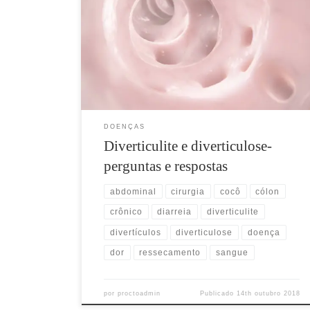
doença caracterizada pela inflamação dos divertículos,
que são pequenas bolsas no intestino grosso (chamado
de cólon), geralmente na parte final. Também
conhecida como diverticulose, ela tende a se
manifestar com maior freqüência após os 50 anos. O
Dr. Umberto esclarece todos os […]
DOENÇAS
Diverticulite e diverticulose-
perguntas e respostas
abdominal
cirurgia
cocô
cólon
crônico
diarreia
diverticulite
divertículos
diverticulose
doença
dor
ressecamento
sangue
por
proctoadmin
Publicado
14th outubro 2018