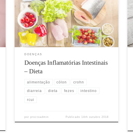
remissão, pode levar uma vida praticamente
normal.Algumas medidas alimentares podem ajudar a
evitar as crises. Habito Alimentar Procure fazer
pequenas refeições ao longo do dia. Alimente-se a cada
3 horas, sempre em pequenos volumes (por exemplo :
café da manhã,lanche,almoço,lanche,jantar e […]
DOENÇAS
Doenças Inflamatórias Intestinais
– Dieta
alimentação
cólon
crohn
diarreia
dieta
fezes
intestino
rcui
por
proctoadmin
Publicado
14th outubro 2018