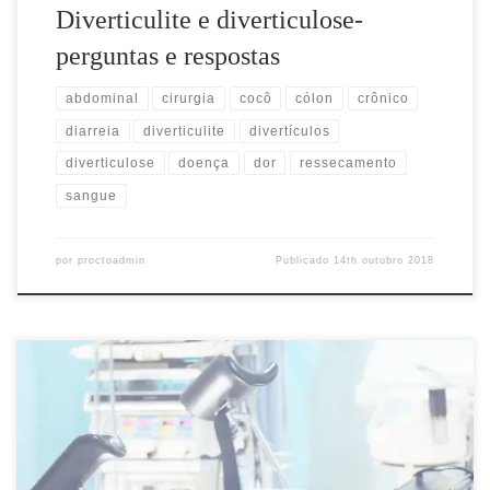
Diverticulite e diverticulose-
perguntas e respostas
abdominal
cirurgia
cocô
cólon
crônico
diarreia
diverticulite
divertículos
diverticulose
doença
dor
ressecamento
sangue
por
proctoadmin
Publicado
14th outubro 2018
Técnicas Mini Invasivas em Cirurgia Orificial Nos últimos anos
houve uma melhora no aspecto técnico e de resultados no
tratamento das patologias orificiais ( hemorroidas, fistulas, cisto