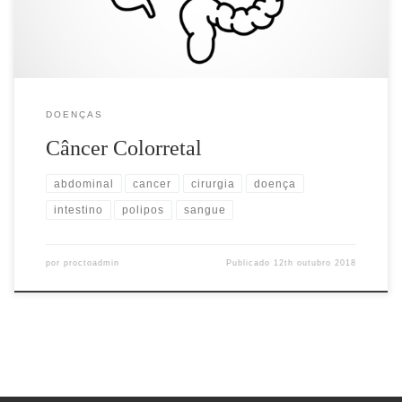
DOENÇAS
Câncer Colorretal
abdominal
cancer
cirurgia
doença
intestino
polipos
sangue
por
proctoadmin
Publicado
12th outubro 2018