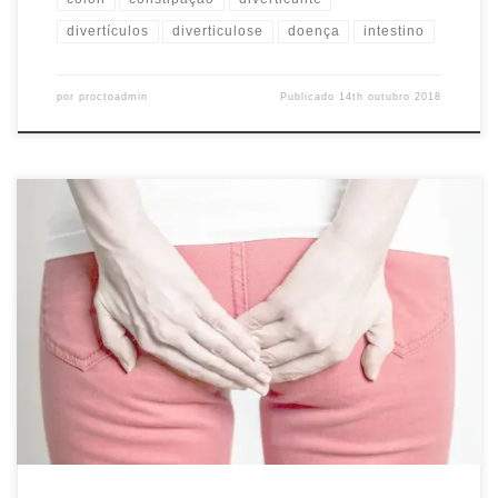
divertículos
diverticulose
doença
intestino
por
proctoadmin
Publicado
14th outubro 2018
O abscesso anal é uma cavidade em que se forma secreção
purulenta (pus) na região anal ou vizinhança. Em geral, é causado
pela infecção de pequenas glândulas existentes no canal anal.
Alguns abscessos podem também ser originados de uma fissura
infectada, que consiste em uma ferida linear no canal anal, […]