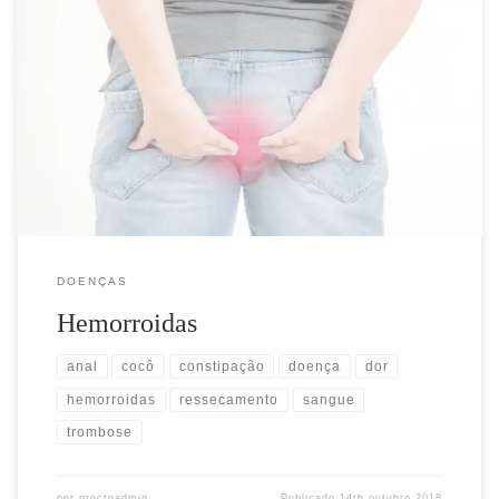
O que são hemorroidas? Hemorroidas são veias dilatadas na região
anal que manifestam sintomas e por isto é melhor referir como
doença hemorroidária. É um problema frequente na população
geral. Existem dois tipos de hemorroidas: internas e externas, de
acordo com a posição. As hemorroidas externas se formam no
canal […]
DOENÇAS
Hemorroidas
anal
cocô
constipação
doença
dor
hemorroidas
ressecamento
sangue
trombose
por
proctoadmin
Publicado
14th outubro 2018