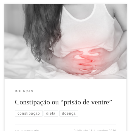
A constipação é uma das doenças funcionais do intestino que mais
atinge a população, em particular a população feminina. Tem
muitas definições de constipação, para simplificar falaremos de
constipação quando a evacuação demora mais que 3 dias, ou se for
num intervalo de tempo entre 1 e 3 dias, é […]
DOENÇAS
Constipação ou “prisão de ventre”
constipação
dieta
doença
por
proctoadmin
Publicado
18th outubro 2020