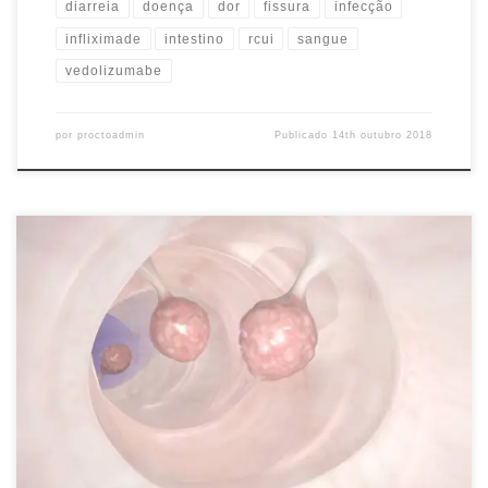
diarreia
doença
dor
fissura
infecção
infliximade
intestino
rcui
sangue
vedolizumabe
por
proctoadmin
Publicado
14th outubro 2018
O que são? O pólipo intestinal é uma alteração causada pelo
crescimento anormal da mucosa do intestino grosso (cólon e reto).
É uma das condições mais comuns que afeta o intestino, ocorrendo
em 15 a 20% da população. Alguns são baixos e planos, outros são
altos e se assemelham a […]