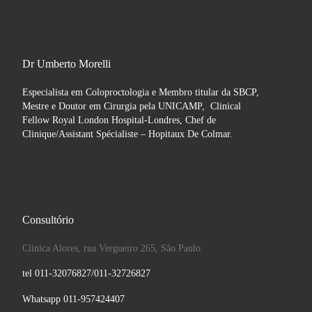
Dr Umberto Morelli
Especialista em Coloproctologia e Membro titular da SBCP,
Mestre e Doutor em Cirurgia pela UNICAMP, Clinical
Fellow Royal London Hospital-Londres, Chef de
Clinique/Assistant Spécialiste – Hopitaux De Colmar.
Consultório
Clinica Alores, rua Vergueiro 265, São Paulo
tel 011-32076827/011-32726827
Whatsapp 011-957424407