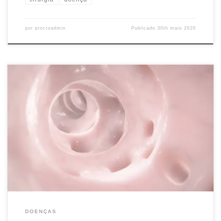
por
proctoadmin
Publicado
30th maio 2020
Diverticulite e diverticulose A diverticulite é uma doença
caracterizada pela inflamação dos divertículos, que são pequenas
bolsas no intestino grosso (chamado de cólon), geralmente na parte
final. Também conhecida como diverticulose, ela tende a se
manifestar com maior freqüência após os 50 anos. O Dr.
Umberto esclarece todos os […]
DOENÇAS