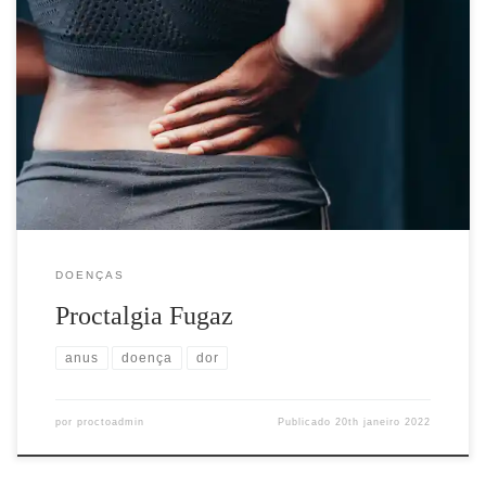
A Proctalgia Fugaz é definida como uma dor localizada no
ânus/reto, de tipo profundo, que aparece repentinamente,
particularmente de noite e pode chegar a ser muito forte e intensa,
até acordar a pessoa. Esta dor é causada por um espasmo dos
músculos ao redor do ânus, involuntário, e acomete mais […]
DOENÇAS
Proctalgia Fugaz
anus
doença
dor
por
proctoadmin
Publicado
20th janeiro 2022