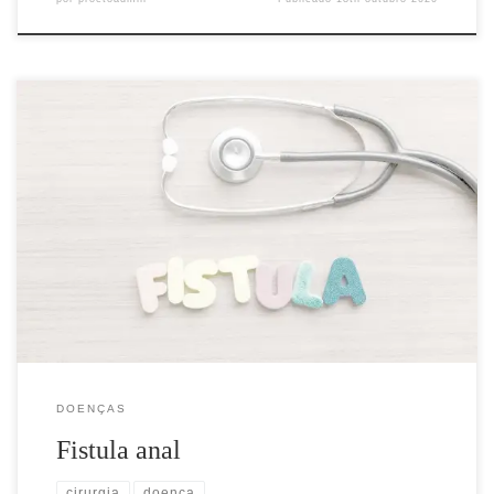
A fístula anal ocorre frequentemente como resultado de um
abscesso que se formou nesta região. A secreção purulenta contida
dentro do abscesso é eliminada, naturalmente ou com ajuda de
tratamento médico, dando lugar à formação de uma fístula anal,
que é o resultado final da cura de um abscesso desta […]
DOENÇAS
Fistula anal
cirurgia
doença