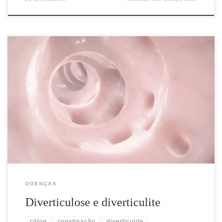
Definição Divertículos são pequenas saculações (pequenos sacos)
que surgem na parede do intestino grosso podendo atingi-lo como
um todo, principalmente o lado esquerdo em um segmento
chamado sigmoide. O divertículo é formado por uma camada
interna chamada mucosa e outra externa chamada serosa, ambas
muito finas e próximas aos vasos […]
DOENÇAS
Diverticulose e diverticulite
cólon
constipação
diverticulite