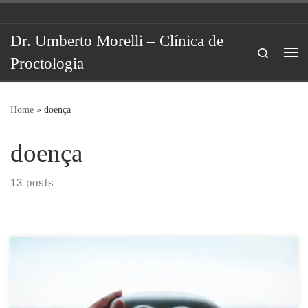
Skip to content
Dr. Umberto Morelli – Clínica de
Search
Proctologia
Me
Home
»
doença
doença
13 posts
A Anuscopia de Alta Resolução ou Colposcopia Anal, é um exame