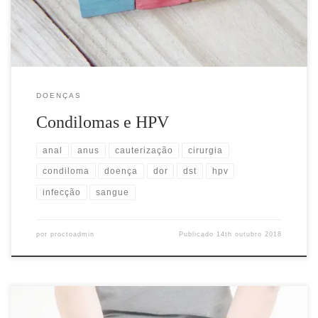
área genital, períneo, […]
DOENÇAS
Condilomas e HPV
anal
anus
cauterização
cirurgia
condiloma
doença
dor
dst
hpv
infecção
sangue
por
proctoadmin
Publicado
14th outubro 2018