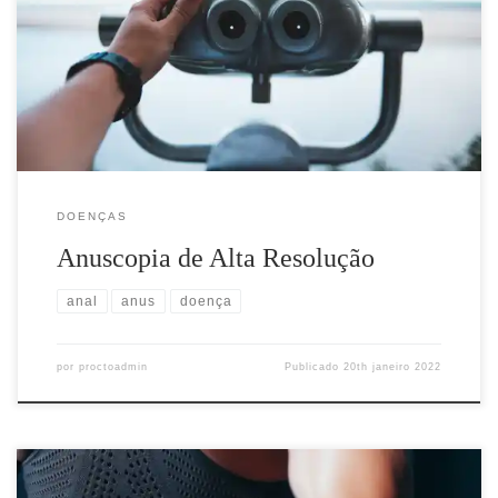
que serve para o diagnostico avançado de possível neoplasia anal
causada pelo HPV. È um exame delicado, realizado com o auxílio
de um colposcopio, que serve a magnificar a imagem e ver
detalhes na mucosa que não podem ser […]
DOENÇAS
Anuscopia de Alta Resolução
anal
anus
doença
por
proctoadmin
Publicado
20th janeiro 2022