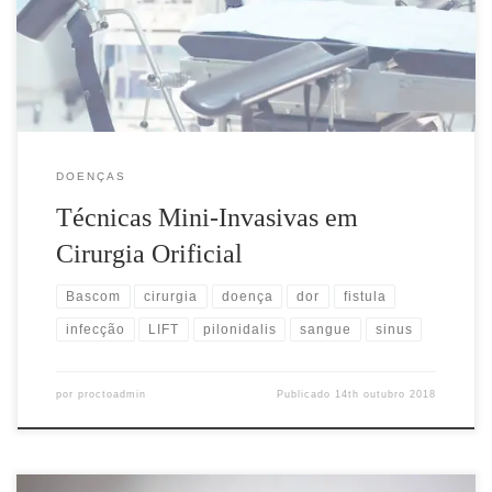
pilonidal), com diminuição da invasividade dos procedimentos e
melhor satisfação dos pacientes. THD O THD (transanal
hemorrhoidal dearterialization) é um procedimento cirúrgico […]
DOENÇAS
Técnicas Mini-Invasivas em
Cirurgia Orificial
Bascom
cirurgia
doença
dor
fistula
infecção
LIFT
pilonidalis
sangue
sinus
por
proctoadmin
Publicado
14th outubro 2018