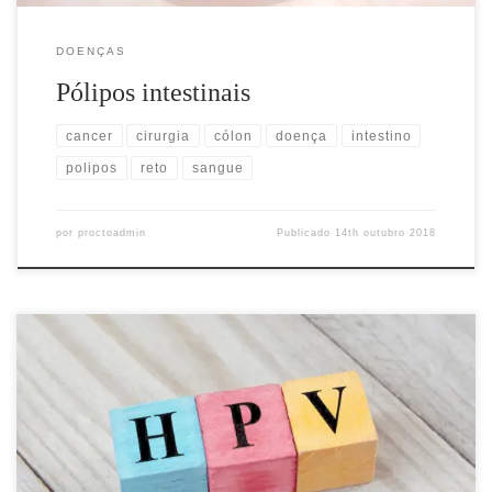
DOENÇAS
Pólipos intestinais
cancer
cirurgia
cólon
doença
intestino
polipos
reto
sangue
por
proctoadmin
Publicado
14th outubro 2018
Definição Também conhecidos como verrugas anais, os
condilomas são pequenas lesões com formato e aparência de
verrugas que podem afetar a pele em torno do ânus, podendo
surgir também no interior do canal anal. Outras regiões vizinhas
também podem ser afetadas pelas lesões, principalmente a pele da