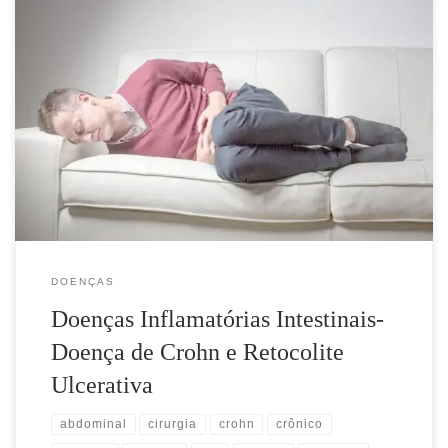
O que é DII? Doença Inflamatória Intestinal é um grupo de
doenças inflamatórias crônicas de causa desconhecida envolvendo
o Aparelho Digestivo. A Doença Inflamatória Intestinal (DII) é
uma afecção na qual o intestino se torna vermelho, inchado e com
feridas espalhadas pelo intestino. As Doenças Inflamatórias
Intestinais podem ser divididas […]
DOENÇAS
Doenças Inflamatórias Intestinais-
Doença de Crohn e Retocolite
Ulcerativa
abdominal
cirurgia
crohn
crônico