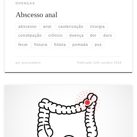
DOENÇAS
Abscesso anal
abscesso
anal
cauterização
cirurgia
constipação
crônico
doença
dor
duro
fecal
fissura
fistula
pomada
pus
por
proctoadmin
Publicado
12th outubro 2018
O que é o câncer colorretal? São tumores malignos que podem
comprometer todo o intestino grosso (cólon) e o reto. Podem
atingir tanto homens quanto mulheres, sendo a primeira causa de
câncer do aparelho digestivo e a terceira em incidência entre todos
os tumores malignos em nosso país. Segundo o […]