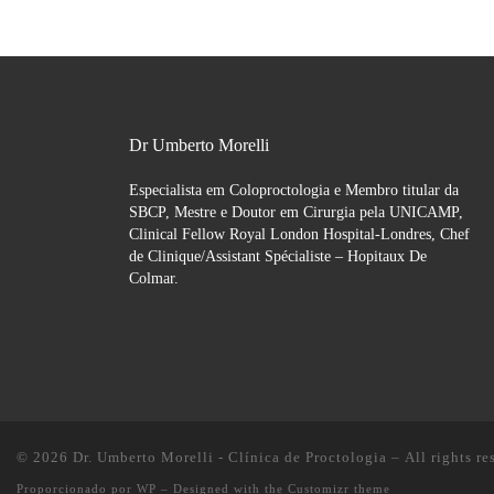
Dr Umberto Morelli
Especialista em Coloproctologia e Membro titular da
SBCP, Mestre e Doutor em Cirurgia pela UNICAMP,
Clinical Fellow Royal London Hospital-Londres, Chef
de Clinique/Assistant Spécialiste – Hopitaux De
Colmar.
© 2026
Dr. Umberto Morelli - Clínica de Proctologia
– All rights re
Proporcionado por
WP
– Designed with the
Customizr theme