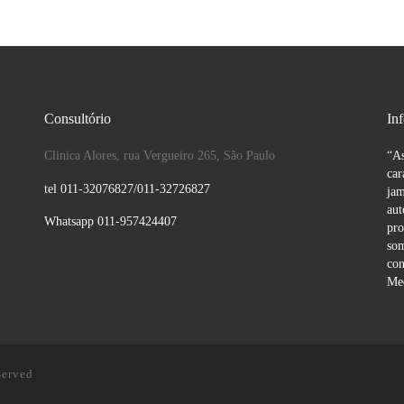
Consultório
In
Clinica Alores, rua Vergueiro 265, São Paulo
“As
car
tel 011-32076827/011-32726827
jam
aut
Whatsapp 011-957424407
pro
som
con
Med
served