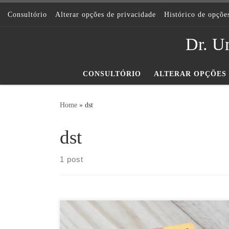
Skip to content
Consultório
Alterar opções de privacidade
Histórico de opçõe
Dr. Um
CONSULTÓRIO
ALTERAR OPÇÕES 
Home
»
dst
dst
1 post
Definição Também conhecidos como verrugas anais,