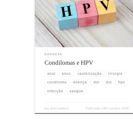
os condilomas são pequenas lesões com formato e
aparência de verrugas que podem afetar a pele em
torno do ânus, podendo surgir também no interior do
canal anal. Outras regiões vizinhas também podem ser
afetadas pelas lesões, principalmente a pele da área
genital, períneo, […]
DOENÇAS
Condilomas e HPV
anal
anus
cauterização
cirurgia
condiloma
doença
dor
dst
hpv
infecção
sangue
por
proctoadmin
Publicado
14th outubro 2018