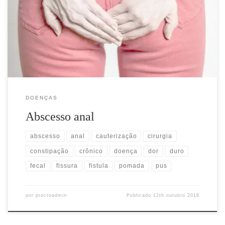
purulenta (pus) na região anal ou vizinhança. Em geral, é causado
pela infecção de pequenas glândulas existentes no canal anal.
Alguns abscessos podem também ser originados de uma fissura
infectada, que consiste em uma ferida linear no canal anal, […]
DOENÇAS
Abscesso anal
abscesso
anal
cauterização
cirurgia
constipação
crônico
doença
dor
duro
fecal
fissura
fistula
pomada
pus
por
proctoadmin
Publicado
12th outubro 2018