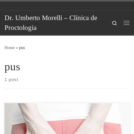
Skip to content
Dr. Umberto Morelli – Clínica de
Search
Proctologia
Me
Home
»
pus
pus
1 post
O abscesso anal é uma cavidade em que se forma secreção